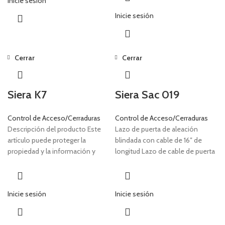
Inicie sesión
Inicie sesión
Cerrar
Cerrar
Siera K7
Siera Sac 019
Control de Acceso/Cerraduras
Control de Acceso/Cerraduras
Descripción del producto Este
Lazo de puerta de aleación
artículo puede proteger la
blindada con cable de 16″ de
propiedad y la información y
longitud Lazo de cable de puerta
proporciona un entorno seguro y
blindado utilizado para
cómodo al
Inicie sesión
Inicie sesión