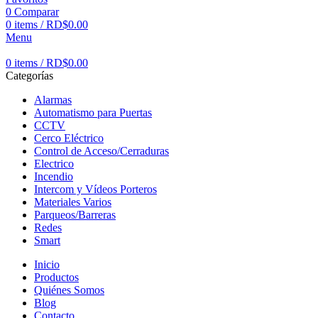
0
Comparar
0
items
/
RD$
0.00
Menu
0
items
/
RD$
0.00
Categorías
Alarmas
Automatismo para Puertas
CCTV
Cerco Eléctrico
Control de Acceso/Cerraduras
Electrico
Incendio
Intercom y Vídeos Porteros
Materiales Varios
Parqueos/Barreras
Redes
Smart
Inicio
Productos
Quiénes Somos
Blog
Contacto