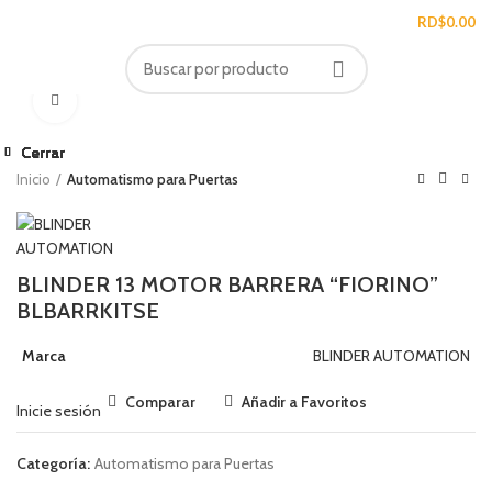
/
RD$
0.00
Ampliar
Cerrar
Cerrar
Cerrar
Cerrar
Cerrar
Cerrar
Cerrar
Cerrar
Inicio
Automatismo para Puertas
BLINDER 13 MOTOR BARRERA “FIORINO”
BLBARRKITSE
Marca
BLINDER AUTOMATION
Comparar
Añadir a Favoritos
Inicie sesión
Categoría:
Automatismo para Puertas