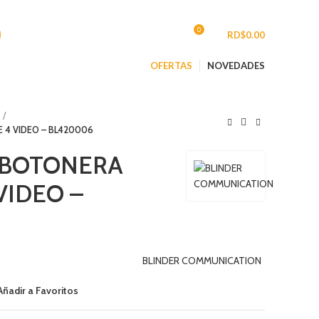
CONTACTO
0
INGRESAR/REGISTRARSE
/
RD$
0.00
OFERTAS
NOVEDADES
 4 VIDEO – BL420006
e BOTONERA
VIDEO –
BLINDER COMMUNICATION
Añadir a Favoritos