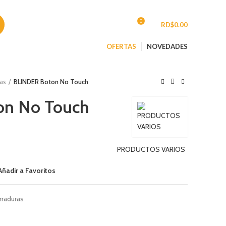
CONTACTO
0
INGRESAR/REGISTRARSE
/
RD$
0.00
OFERTAS
NOVEDADES
as
BLINDER Boton No Touch
on No Touch
PRODUCTOS VARIOS
Añadir a Favoritos
rraduras