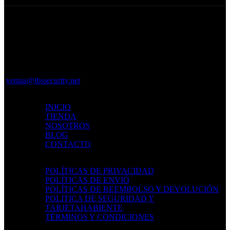
Av. 27 de Febrero, Santiago De
Los Caballeros 51000
+1 (809)-382-3710
ventas@ibssecurity.net
MAPA DEL SITIO
INICIO
TIENDA
NOSOTROS
BLOG
CONTACTO
POLÍTICAS
POLÍTICAS DE PRIVACIDAD
POLÍTICAS DE ENVIÓ
POLÍTICAS DE REEMBOLSO Y DEVOLUCIÓN
POLITICA DE SEGURIDAD Y
TARJETAHABIENTE
TÉRMINOS Y CONDICIONES