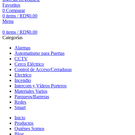
Favoritos
0
Comparar
0
items
/
RD$
0.00
Menu
0
items
/
RD$
0.00
Categorías
Alarmas
Automatismo para Puertas
CCTV
Cerco Eléctrico
Control de Acceso/Cerraduras
Electrico
Incendio
Intercom y Vídeos Porteros
Materiales Varios
Parqueos/Barreras
Redes
Smart
Inicio
Productos
Quiénes Somos
Blog