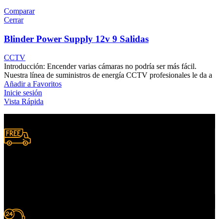
Comparar
Cerrar
Blinder Power Supply 12v 9 Salidas
CCTV
Introducción: Encender varias cámaras no podría ser más fácil.
Nuestra línea de suministros de energía CCTV profesionales le da a
Añadir a Favoritos
Inicie sesión
Vista Rápida
Envío A Nivel Nacional.
Donde lo necesites.