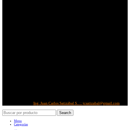
Métodos de Pago:
Métodos de Envíos:
Redes Sociales:
Correo Corporativo
Copyright © 2022 -
IBS
| Todos los derechos reservados.
Diseñado por:
Ing. Juan Carlos Satizábal S.. :: jcsatizabal@gmail.com
Search
Menu
Categorías