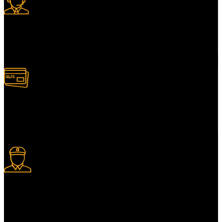
Soporte Y Ayuda.
Asesoría antes de comprar.
Pago en Linea
Tarjetas de crédito y débito
Seguridad.
Productos 100% garantizados.