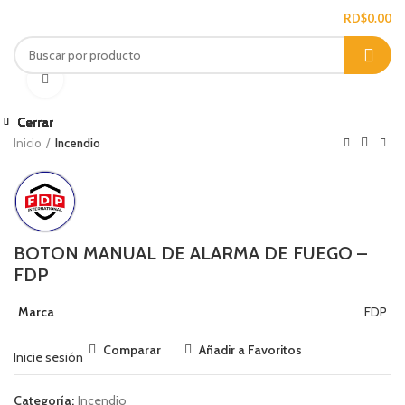
/
RD$
0.00
Ampliar
Cerrar
Cerrar
Cerrar
Cerrar
Cerrar
Cerrar
Cerrar
Cerrar
Inicio
Incendio
BOTON MANUAL DE ALARMA DE FUEGO –
FDP
Marca
FDP
Comparar
Añadir a Favoritos
Inicie sesión
Categoría:
Incendio