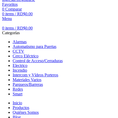
Favoritos
0
Comparar
0
items
/
RD$
0.00
Menu
0
items
/
RD$
0.00
Categorías
Alarmas
Automatismo para Puertas
CCTV
Cerco Eléctrico
Control de Acceso/Cerraduras
Electrico
Incendio
Intercom y Vídeos Porteros
Materiales Varios
Parqueos/Barreras
Redes
Smart
Inicio
Productos
Quiénes Somos
Blog