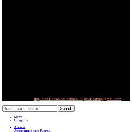
Métodos de Pago:
Métodos de Envíos:
Redes Sociales:
Correo Corporativo
Copyright © 2022 -
IBS
| Todos los derechos reservados.
Diseñado por:
Ing. Juan Carlos Satizábal S.. :: jcsatizabal@gmail.com
Search
Menu
Categorías
Alarmas
Automatismo para Puertas