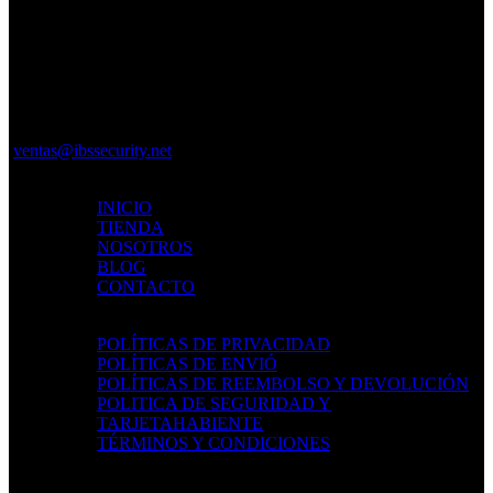
Av. 27 de Febrero, Santiago De
Los Caballeros 51000
+1 (809)-382-3710
ventas@ibssecurity.net
MAPA DEL SITIO
INICIO
TIENDA
NOSOTROS
BLOG
CONTACTO
POLÍTICAS
POLÍTICAS DE PRIVACIDAD
POLÍTICAS DE ENVIÓ
POLÍTICAS DE REEMBOLSO Y DEVOLUCIÓN
POLITICA DE SEGURIDAD Y
TARJETAHABIENTE
TÉRMINOS Y CONDICIONES
LOCALIZACIÓN