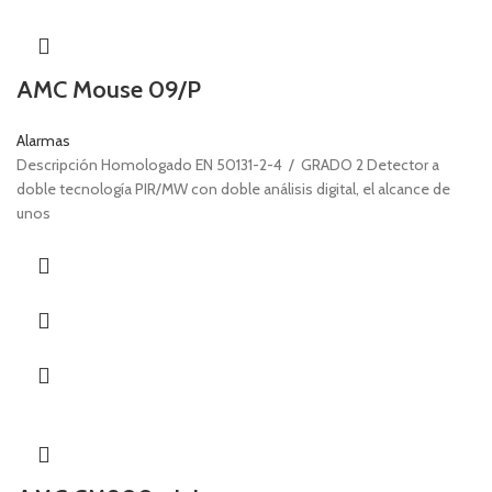
LED’s indicadores de zonas y particiones.
Gabinete plástico y tapa de teclas.
AMC Mouse 09/P
Compatible con BUS-D485
Alarmas
Descripción Homologado EN 50131-2-4 / GRADO 2 Detector a
doble tecnología PIR/MW con doble análisis digital, el alcance de
unos