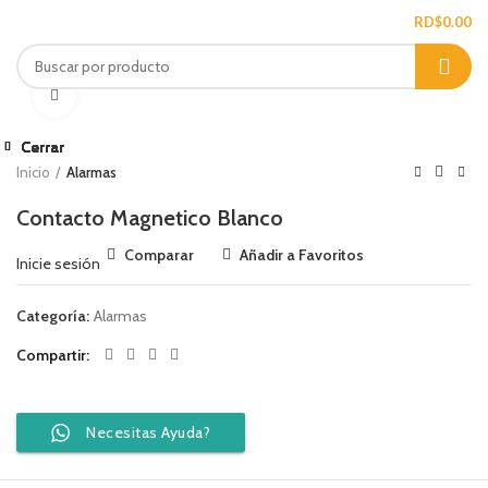
/
RD$
0.00
Ampliar
Cerrar
Cerrar
Cerrar
Cerrar
Cerrar
Cerrar
Cerrar
Cerrar
Inicio
Alarmas
Contacto Magnetico Blanco
Comparar
Añadir a Favoritos
Inicie sesión
Categoría:
Alarmas
Compartir
Necesitas Ayuda?