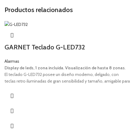
Productos relacionados
GARNET Teclado G-LED732
Alarmas
Display de leds, 1 zona incluida. Visualización de hasta 8 zonas
.
El teclado G-LED732 posee un diseño moderno, delgado, con
teclas retro iluminadas de gran sensibilidad y tamaño, amigable para
todo tipo de usuarios, inclusive personas mayores de edad que
requieren facilidad en la digitación y visualización.
Zona cableada adicional incluida.
Display de LED’s de alta luminosidad.
Backlight de teclas azul.
LED’s indicadores de estado.