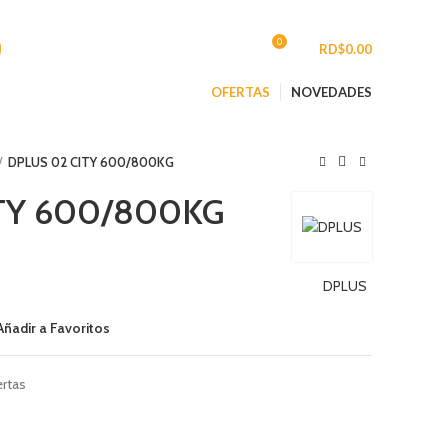
CONTACTO
0
INGRESAR/REGISTRARSE
/
RD$
0.00
OFERTAS
NOVEDADES
DPLUS 02 CITY 600/800KG
TY 600/800KG
DPLUS
Añadir a Favoritos
rtas