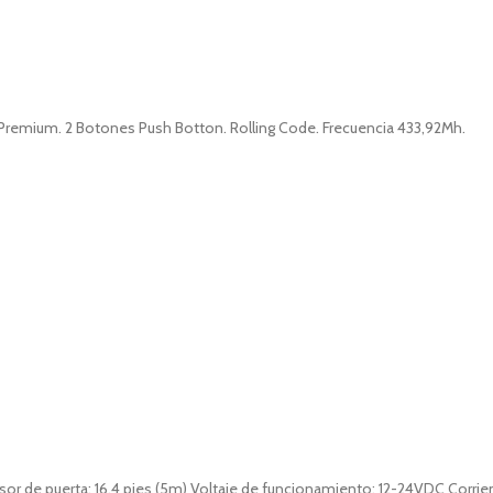
Premium. 2 Botones Push Botton. Rolling Code. Frecuencia 433,92Mh.
sor de puerta: 16,4 pies (5m) Voltaje de funcionamiento: 12-24VDC Corri