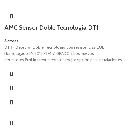
AMC Sensor Doble Tecnologia DT1
Alarmas
DT 1 - Detector Doble Tecnología con resistencias EOL
Homologado EN 50131-2-4 / GRADO 2 Los nuevos
detectores
ProLine
representan la mejor opción para instalaciones
residenciales e industriales en los sectores de seguridad. Los
detectores ProLine usan solo PIR digital, evitando así la conversión
que generalmente debe ser uno en detectores tradicionales, donde
el PIR analógico se amplifica y se convierte a digital.