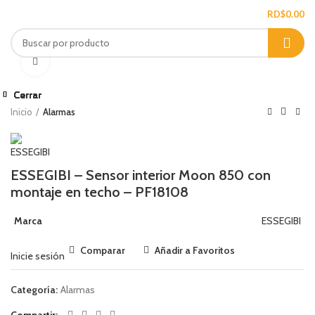
/
RD$
0.00
Ampliar
Cerrar
Cerrar
Cerrar
Cerrar
Cerrar
Cerrar
Cerrar
Cerrar
Inicio
Alarmas
ESSEGIBI – Sensor interior Moon 850 con
montaje en techo – PF18108
Marca
ESSEGIBI
Comparar
Añadir a Favoritos
Inicie sesión
Categoría:
Alarmas