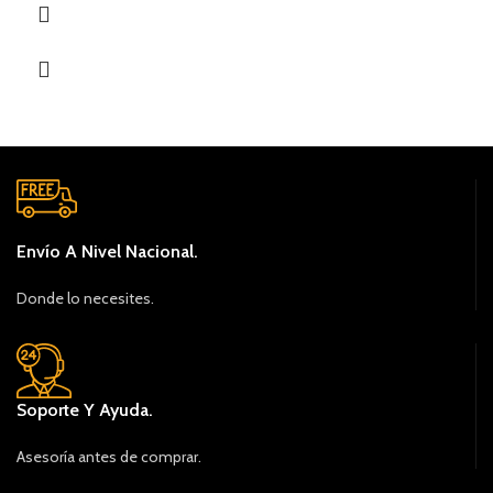
este objeto especialmente eficiente y versátil, incluso en
situaciones particulares y problemáticas (ej. jardines con muchas
plantas y animales, sol u otras fuentes posibles de falsa alarma). La
posibilidad de utilizar lentes de distinto tipo, hace que Soutdoor/T
sea especialmente indicado a todos los tipos de instalación (de 1 a
3 mts de altura gracias a lentes volumétricas y cortinas horizontales,
o ras de los muros, con efecto cortina vertical, para la protección de
puertas y ventanas).
Envío A Nivel Nacional.
Donde lo necesites.
Soporte Y Ayuda.
Asesoría antes de comprar.