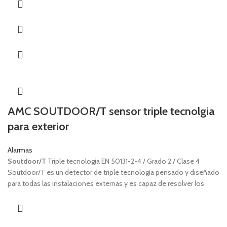
AMC SOUTDOOR/T sensor triple tecnolgia
para exterior
Alarmas
Soutdoor/T
Triple tecnología EN 50131-2-4 / Grado 2 / Clase 4
Soutdoor/T es un detector de triple tecnología pensado y diseñado
para todas las instalaciones externas y es capaz de resolver los
problemas que se presentan. Las posibilidades de comprobar
exactamente la procedencia de las posibles falsas notificaciones y
la posibilidad de ser programado mediante software, convierten