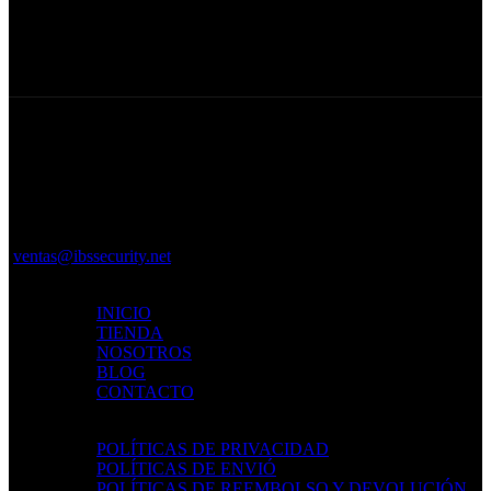
Seguridad.
Productos 100% garantizados.
Av. 27 de Febrero, Santiago De
Los Caballeros 51000
+1 (809)-382-3710
ventas@ibssecurity.net
MAPA DEL SITIO
INICIO
TIENDA
NOSOTROS
BLOG
CONTACTO
POLÍTICAS
POLÍTICAS DE PRIVACIDAD
POLÍTICAS DE ENVIÓ
POLÍTICAS DE REEMBOLSO Y DEVOLUCIÓN