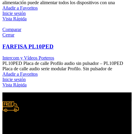
alimentación puede alimentar todos los dispositivos con una
Añadir a Favoritos
Inicie sesión
Vista Rápida
Comparar
Cerrar
FARFISA PL10PED
Intercom y Vídeos Porteros
PL10PED Placa de calle Profilo audio sin pulsador – PL10PED
Placa de calle audio serie modular Profilo. Sin pulsador de
Añadir a Favoritos
Inicie sesión
Vista Rápida
Envío A Nivel Nacional.