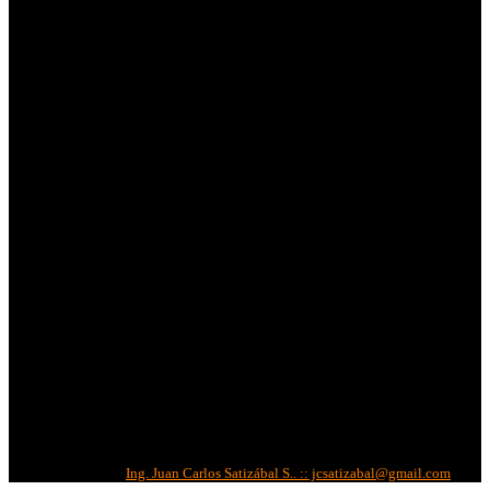
Métodos de Pago:
Métodos de Envíos:
Redes Sociales:
Correo Corporativo
Copyright © 2022 -
IBS
| Todos los derechos reservados.
Diseñado por:
Ing. Juan Carlos Satizábal S.. :: jcsatizabal@gmail.com