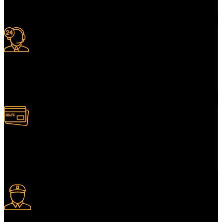
Donde lo necesites.
Soporte Y Ayuda.
Asesoría antes de comprar.
Pago en Linea
Tarjetas de crédito y débito