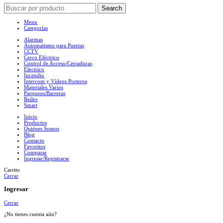
Search
Menu
Categorías
Alarmas
Automatismo para Puertas
CCTV
Cerco Eléctrico
Control de Acceso/Cerraduras
Electrico
Incendio
Intercom y Vídeos Porteros
Materiales Varios
Parqueos/Barreras
Redes
Smart
Inicio
Productos
Quiénes Somos
Blog
Contacto
Favoritos
Comparar
Ingresar/Registrarse
Carrito
Cerrar
Ingresar
Cerrar
¿No tienes cuenta aún?