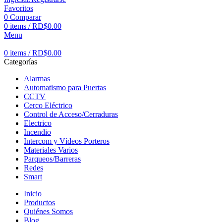
Favoritos
0
Comparar
0
items
/
RD$
0.00
Menu
0
items
/
RD$
0.00
Categorías
Alarmas
Automatismo para Puertas
CCTV
Cerco Eléctrico
Control de Acceso/Cerraduras
Electrico
Incendio
Intercom y Vídeos Porteros
Materiales Varios
Parqueos/Barreras
Redes
Smart
Inicio
Productos
Quiénes Somos
Blog