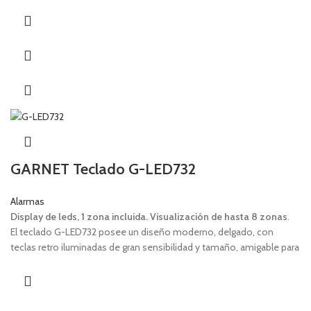
GARNET Teclado G-LED732
Alarmas
Display de leds, 1 zona incluida. Visualización de hasta 8 zonas
.
El teclado G-LED732 posee un diseño moderno, delgado, con
teclas retro iluminadas de gran sensibilidad y tamaño, amigable para
todo tipo de usuarios, inclusive personas mayores de edad que
requieren facilidad en la digitación y visualización.
Zona cableada adicional incluida.