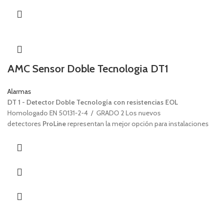
alcance de 12 mts, con un ángulo de 90°. La posibilidad de utilizar
lentes de distinto tipo, hace que Soutdoor/L sea especialmente
indicado a todos los tipos de instalación (de 1 a 3 mts de altura
gracias a lentes volumétricas y cortinas horizontales, o ras de los
muros, con efecto cortina vertical, para la protección de puertas y
ventanas).
AMC Sensor Doble Tecnologia DT1
Alarmas
DT 1 - Detector Doble Tecnología con resistencias EOL
Homologado EN 50131-2-4 / GRADO 2 Los nuevos
detectores
ProLine
representan la mejor opción para instalaciones
residenciales e industriales en los sectores de seguridad. Los
detectores ProLine usan solo PIR digital, evitando así la conversión
que generalmente debe ser uno en detectores tradicionales, donde
el PIR analógico se amplifica y se convierte a digital.