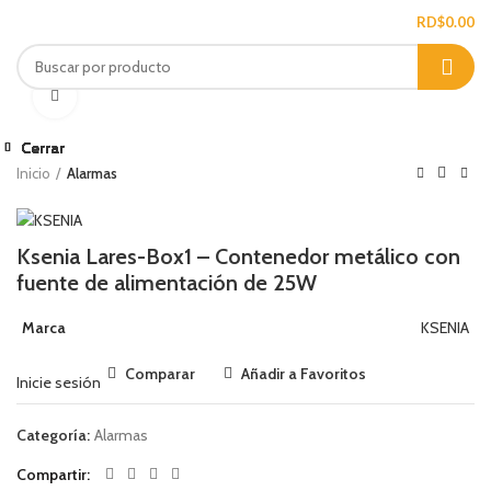
/
RD$
0.00
Ampliar
Cerrar
Cerrar
Cerrar
Cerrar
Cerrar
Cerrar
Cerrar
Cerrar
Inicio
Alarmas
Ksenia Lares-Box1 – Contenedor metálico con
fuente de alimentación de 25W
Marca
KSENIA
Comparar
Añadir a Favoritos
Inicie sesión
Categoría:
Alarmas
Compartir