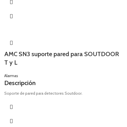
Display de LED’s de alta luminosidad.
Backlight de teclas azul.
LED’s indicadores de estado.
LED’s indicadores de zonas y particiones.
Gabinete plástico y tapa de teclas.
Compatible con BUS-D485
AMC SN3 suporte pared para SOUTDOOR
T y L
Alarmas
Descripción
Soporte de pared para detectores Soutdoor.