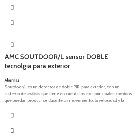
AMC SOUTDOOR/L sensor DOBLE
tecnolgia para exterior
Alarmas
Soutdoor/L es un detector de doble PIR, para exterior, con un
sistema de análisis que tiene en cuenta los dos principales cambios
que puedan producirse durante un movimiento: la velocidad y la
intensidad. Con la comparación simultánea de estas 2
informaciones es capaz de distinguir los movimientos repetitivos
de las intrusiones, reduciendo el porcentaje de falsas alarmas. Con
altas variaciones térmicas, el sistema de compensación
totalmente digital, garantiza prestaciones elevadas. Tiene un