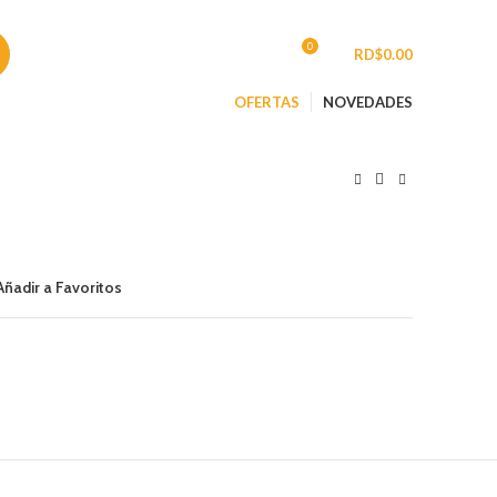
CONTACTO
0
INGRESAR/REGISTRARSE
/
RD$
0.00
OFERTAS
NOVEDADES
Añadir a Favoritos