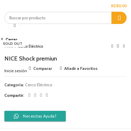
/
RD$
0.00
Ampliar
Cerrar
Cerrar
Cerrar
Cerrar
Cerrar
Cerrar
Cerrar
Cerrar
SOLD OUT
Inicio
Cerco Eléctrico
NICE Shock premiun
Comparar
Añadir a Favoritos
Inicie sesión
Categoría:
Cerco Eléctrico
Compartir
Necesitas Ayuda?