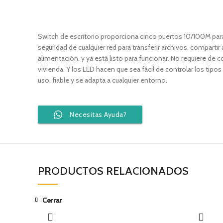
Switch de escritorio proporciona cinco puertos 10/100M para
seguridad de cualquier red para transferir archivos, compar
alimentación, y ya está listo para funcionar. No requiere de
vivienda. Y los LED hacen que sea fácil de controlar los ti
uso, fiable y se adapta a cualquier entorno.
Necesitas Ayuda?
PRODUCTOS RELACIONADOS
Cerrar
Cerrar
Cerrar
Cerrar
Cerrar
Cerrar
Cerrar
Cerrar