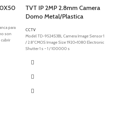
80X50
TVT IP 2MP 2.8mm Camera
Domo Metal/Plastica
anca para
CCTV
smo son
Model TD-9524S3BL Camera Image Sensor 1
 cubrir
/ 2.8″CMOS Image Size 1920×1080 Electronic
Shutter 1 s ~ 1 / 100000 s
TVT 
Bulle
CCTV
Model TD
2.8″CMOS
Shutter 1