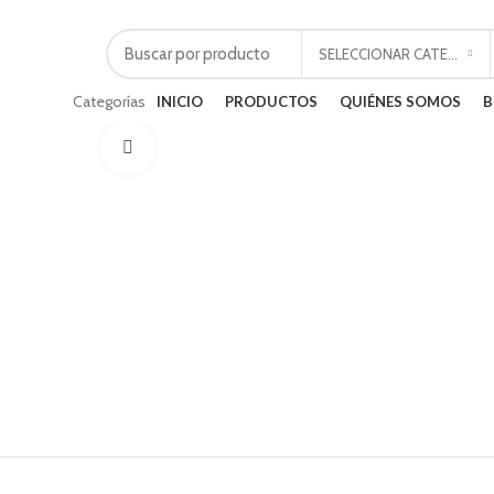
PRECIOS ESPECIALES PARA DISTRIBUIDORES E INSTALADORES
SELECCIONAR CATEGORÍA
Categorías
INICIO
PRODUCTOS
QUIÉNES SOMOS
B
Ampliar