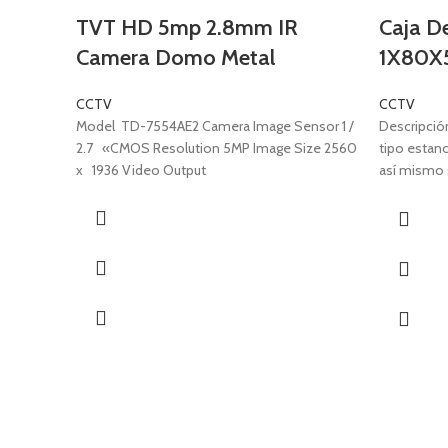
TVT HD 5mp 2.8mm IR
Caja D
Camera Domo Metal
1X80X
CCTV
CCTV
Model TD-7554AE2 Camera Image Sensor 1 /
Descripci
2.7 «CMOS Resolution 5MP Image Size 2560
tipo estanc
x 1936 Video Output
así mismo s
CCTV al cub