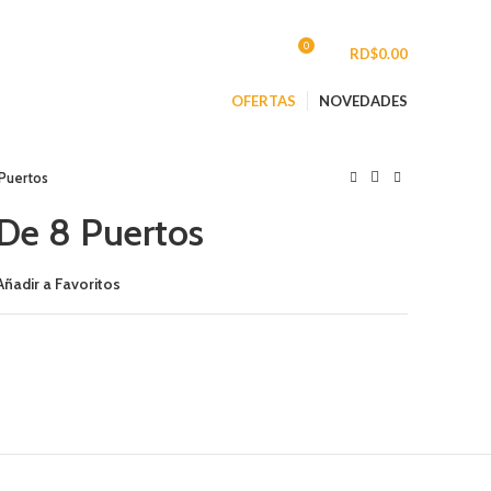
CONTACTO
0
INGRESAR/REGISTRARSE
/
RD$
0.00
OFERTAS
NOVEDADES
Puertos
De 8 Puertos
Añadir a Favoritos