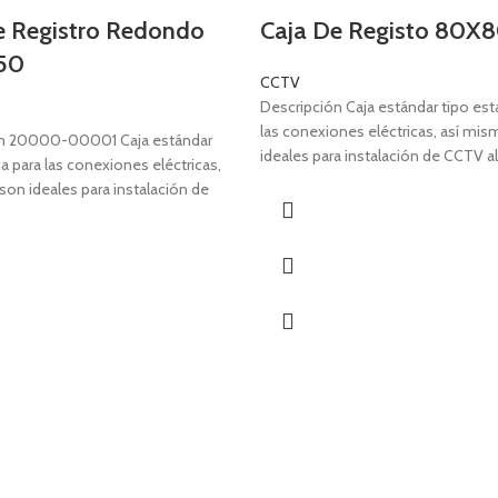
e Registro Redondo
Caja De Registo 80X
50
CCTV
Descripción Caja estándar tipo est
las conexiones eléctricas, así mi
ón 20000-00001 Caja estándar
ideales para instalación de CCTV al
a para las conexiones eléctricas,
conectores
on ideales para instalación de
rir