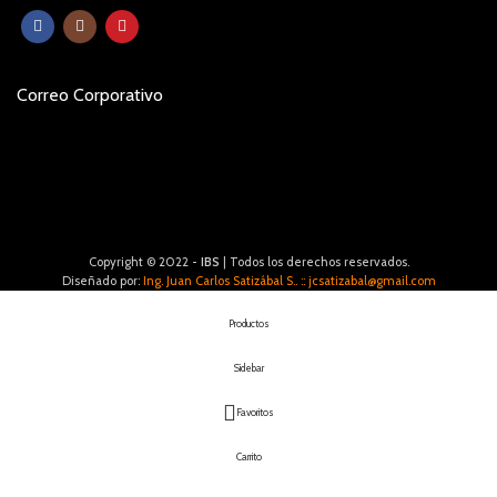
Correo Corporativo
Copyright © 2022 -
IBS
| Todos los derechos reservados.
Diseñado por:
Ing. Juan Carlos Satizábal S.. :: jcsatizabal@gmail.com
Productos
Sidebar
Favoritos
Carrito