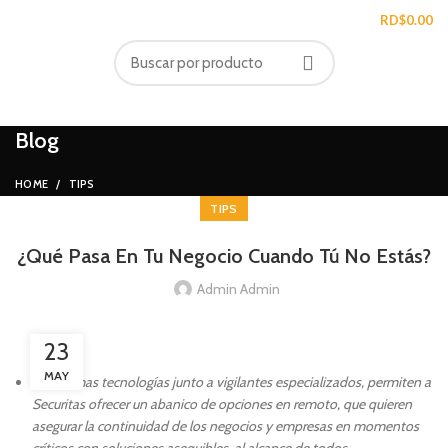
/
RD$
0.00
Blog
HOME
TIPS
TIPS
¿Qué Pasa En Tu Negocio Cuando Tú No Estás?
Admin Admin
23
MAY
Las últimas tecnologías junto a vigilantes especializados, permiten a
Securitas ofrecer un abanico de opciones en remoto, que quieren
asegurar la continuidad de los negocios y empresas en momentos