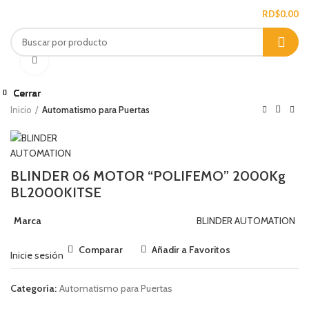
/
RD$
0.00
Ampliar
Cerrar
Cerrar
Cerrar
Cerrar
Cerrar
Cerrar
Cerrar
Cerrar
Inicio
Automatismo para Puertas
BLINDER 06 MOTOR “POLIFEMO” 2000Kg
BL2000KITSE
Marca
BLINDER AUTOMATION
Comparar
Añadir a Favoritos
Inicie sesión
Categoría:
Automatismo para Puertas