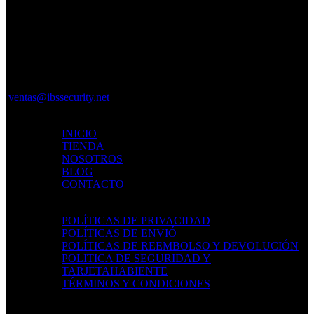
Av. 27 de Febrero, Santiago De
Los Caballeros 51000
+1 (809)-382-3710
ventas@ibssecurity.net
MAPA DEL SITIO
INICIO
TIENDA
NOSOTROS
BLOG
CONTACTO
POLÍTICAS
POLÍTICAS DE PRIVACIDAD
POLÍTICAS DE ENVIÓ
POLÍTICAS DE REEMBOLSO Y DEVOLUCIÓN
POLITICA DE SEGURIDAD Y
TARJETAHABIENTE
TÉRMINOS Y CONDICIONES
LOCALIZACIÓN