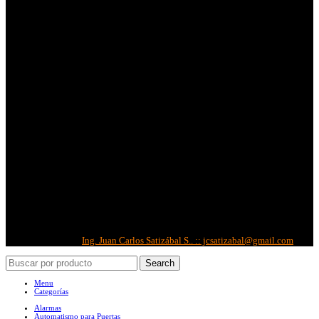
Métodos de Pago:
Métodos de Envíos:
Redes Sociales:
Correo Corporativo
Copyright © 2022 -
IBS
| Todos los derechos reservados.
Diseñado por:
Ing. Juan Carlos Satizábal S.. :: jcsatizabal@gmail.com
Search
Menu
Categorías
Alarmas
Automatismo para Puertas