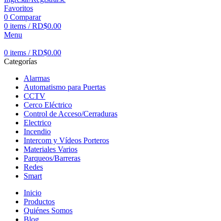
Favoritos
0
Comparar
0
items
/
RD$
0.00
Menu
0
items
/
RD$
0.00
Categorías
Alarmas
Automatismo para Puertas
CCTV
Cerco Eléctrico
Control de Acceso/Cerraduras
Electrico
Incendio
Intercom y Vídeos Porteros
Materiales Varios
Parqueos/Barreras
Redes
Smart
Inicio
Productos
Quiénes Somos
Blog