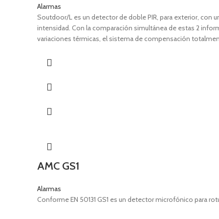
Alarmas
Compatible con BUS-D485.
Soutdoor/L es un detector de doble PIR, para exterior, con u
intensidad. Con la comparación simultánea de estas 2 informa
Descargar
variaciones térmicas, el sistema de compensación totalmente 
distinto tipo, hace que Soutdoor/L sea especialmente indicado
con efecto cortina vertical, para la protección de puertas y v
AMC GS1
Alarmas
Conforme EN 50131 GS1 es un detector microfónico para rotura