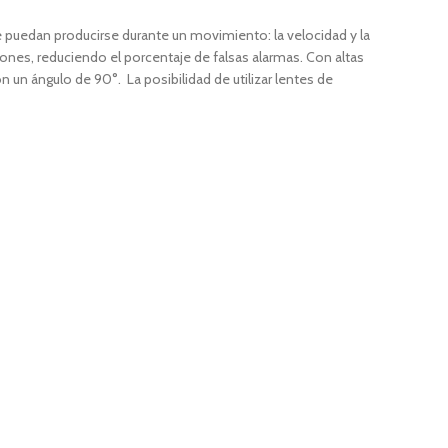
e puedan producirse durante un movimiento: la velocidad y la
ones, reduciendo el porcentaje de falsas alarmas. Con altas
 un ángulo de 90°. La posibilidad de utilizar lentes de
 volumétricas y cortinas horizontales, o ras de los muros,