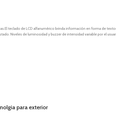
onas.El teclado de LCD alfanumérico brinda información en forma de textos 
tado. Niveles de luminosidad y buzzer de intensidad variable por el usuar
ación 2x16.
gia para exterior