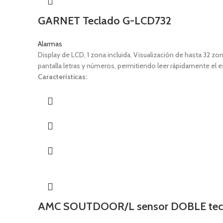
GARNET Teclado G-LCD732
Alarmas
Display de LCD, 1 zona incluida. Visualización de hasta 32 z
pantalla letras y números, permitiendo leer rápidamente el es
Características:
1 zona cableada adicional en el teclado.
Display LCD de caracteres grandes para una mejor visualiz
Visualización de memoria de eventos.
Backlight azul de intensidad variable.
Nivel de buzzer ajustable.
LEDs indicadores de estado.
Etiquetas editables en 3 idiomas.
Gabinete plástico, incluye tamper y tapa de teclas.
AMC SOUTDOOR/L sensor DOBLE tecnol
3 teclas rápidas de emergencia.