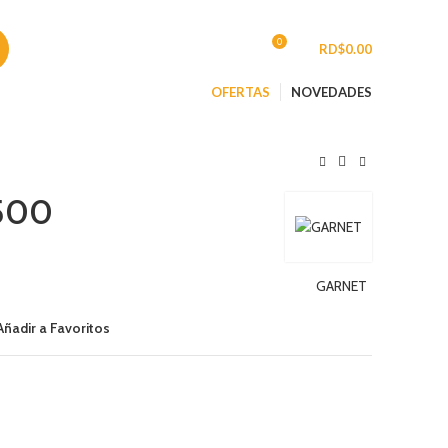
CONTACTO
0
INGRESAR/REGISTRARSE
/
RD$
0.00
OFERTAS
NOVEDADES
500
GARNET
Añadir a Favoritos