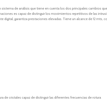
n sistema de análisis que tiene en cuenta los dos principales cambios qu
ciones es capaz de distinguir los movimientos repetitivos de las intrusi
digital, garantiza prestaciones elevadas. Tiene un alcance de 12 mts, con
 a todos los tipos de instalación (de 1 a 3 mts de altura gracias a lentes
entanas).
 de cristales capaz de distinguir las diferentes frecuencias de rotura