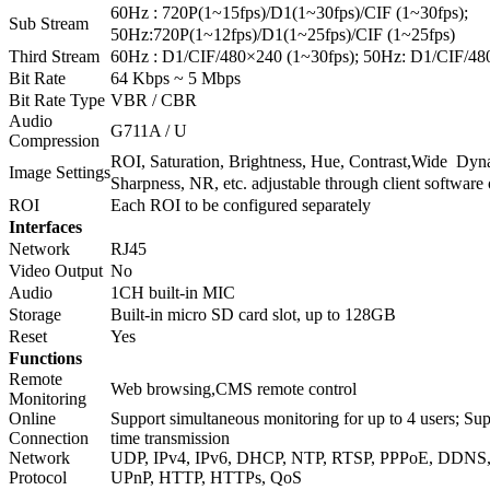
60Hz : 720P(1~15fps)/D1(1~30fps)/CIF (1~30fps);
Sub Stream
50Hz:720P(1~12fps)/D1(1~25fps)/CIF (1~25fps)
Third Stream
60Hz : D1/CIF/480×240 (1~30fps); 50Hz: D1/CIF/48
Bit Rate
64 Kbps ~ 5 Mbps
Bit Rate Type
VBR / CBR
Audio
G711A / U
Compression
ROI, Saturation, Brightness, Hue, Contrast,Wide Dyn
Image Settings
Sharpness, NR, etc. adjustable through client softwar
ROI
Each ROI to be configured separately
Interfaces
Network
RJ45
Video Output
No
Audio
1CH built-in MIC
Storage
Built-in micro SD card slot, up to 128GB
Reset
Yes
Functions
Remote
Web browsing,CMS remote control
Monitoring
Online
Support simultaneous monitoring for up to 4 users; Sup
Connection
time transmission
Network
UDP, IPv4, IPv6, DHCP, NTP, RTSP, PPPoE, DDNS,
Protocol
UPnP, HTTP, HTTPs, QoS