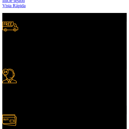
Inicie sesión
Vista Rápida
Envío A Nivel Nacional.
Donde lo necesites.
Soporte Y Ayuda.
Asesoría antes de comprar.