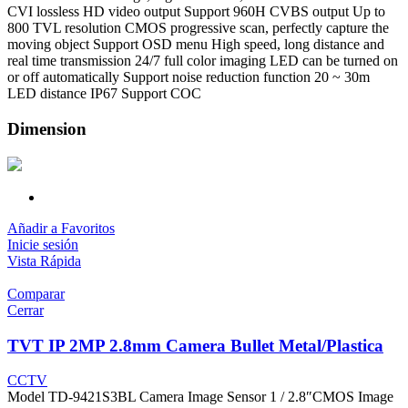
CVI lossless HD video output Support 960H CVBS output Up to
800 TVL resolution CMOS progressive scan, perfectly capture the
moving object Support OSD menu High speed, long distance and
real time transmission 24/7 full color imaging LED can be turned on
or off automatically Support noise reduction function 20 ~ 30m
LED distance IP67 Support COC
Dimension
Añadir a Favoritos
Inicie sesión
Vista Rápida
Comparar
Cerrar
TVT IP 2MP 2.8mm Camera Bullet Metal/Plastica
CCTV
Model TD-9421S3BL Camera Image Sensor 1 / 2.8″CMOS Image