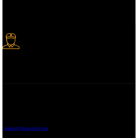
Pago en Linea
Tarjetas de crédito y débito
Seguridad.
Productos 100% garantizados.
Av. 27 de Febrero, Santiago De
Los Caballeros 51000
+1 (809)-382-3710
ventas@ibssecurity.net