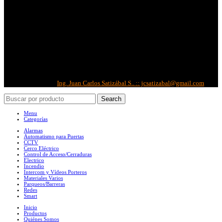
Redes Sociales:
Correo Corporativo
Copyright © 2022 -
IBS
| Todos los derechos reservados.
Diseñado por:
Ing. Juan Carlos Satizábal S.. :: jcsatizabal@gmail.com
Search
Menu
Categorías
Alarmas
Automatismo para Puertas
CCTV
Cerco Eléctrico
Control de Acceso/Cerraduras
Electrico
Incendio
Intercom y Vídeos Porteros
Materiales Varios
Parqueos/Barreras
Redes
Smart
Inicio
Productos
Quiénes Somos