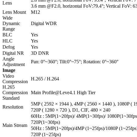
Lens
3.6 mm @F2.0, horizontal FoV:79.4°; Vertical FoV: 6
Lens Mount
M12
Wide
Dynamic
Digital WDR
Range
BLC
Yes
HLC
Yes
Defog
Yes
Digital NR
3D DNR
Angle
Pan: 0°~360°; Tilt:0°~75°; Rotation: 0°~360°
Adjustment
Image
Video
H.265 / H.264
Compression
H.265
Compression
Main Profile@Leve4.1 High Tier
Standard
5MP ( 2592 × 1944 ), 4MP ( 2560 × 1440 ), 1080P ( 1
Resolution
720P ( 1280 × 720 ), D1, CIF, 480 × 240
60Hz : 5MP(1~20fps)/ 4MP(1~30fps)/ 1080P(1~30fps
720P(1~30fps)
Main Stream
50Hz : 5MP(1~20fps)/4MP (1~25fps)/1080P (1~25fps)
720P (1~25fps)