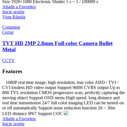
Size 1920×1080 Electronic Shutter 1 s ~ 1 / 100000 s
Añadir a Favoritos
Inicie sesión
Vista Rápida
Comparar
Cerrar
TVT HD 2MP 2.8mm Full-color Camera Bullet
Metal
CCTV
Features
1080P real-time image, high resolution, true color AHD / TVI /
CVI lossless HD video output Support 960H CVBS output Up to
800 TVL resolution CMOS progressive scan, perfectly capturing the
moving object Support OSD menu High speed, long distance and
real time transmission 24/7 full color imaging LED can be turned on
or off automatically Support noise reduction function 20 ~ 30m
LED distance IP67 Support COC
Añadir a Favoritos
Inicie sesión