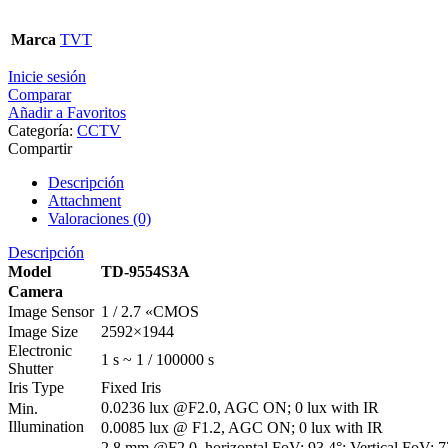
Marca
TVT
Inicie sesión
Comparar
Añadir a Favoritos
Categoría:
CCTV
Compartir
Descripción
Attachment
Valoraciones (0)
Descripción
Model
TD-9554S3A
Camera
Image Sensor
1 / 2.7 «CMOS
Image Size
2592×1944
Electronic
1 s ~ 1 / 100000 s
Shutter
Iris Type
Fixed Iris
0.0236 lux @F2.0, AGC ON; 0 lux with IR
Min.
Illumination
0.0085 lux @ F1.2, AGC ON; 0 lux with IR
2.8 mm @F2.0, horizontal FoV: 93.4°; Vertical FoV: 