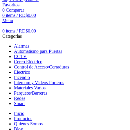
Favoritos
0
Comparar
0
items
/
RD$
0.00
Menu
0
items
/
RD$
0.00
Categorías
Alarmas
Automatismo para Puertas
CCTV
Cerco Eléctrico
Control de Acceso/Cerraduras
Electrico
Incendio
Intercom y Vídeos Porteros
Materiales Varios
Parqueos/Barreras
Redes
Smart
Inicio
Productos
Quiénes Somos
Blog