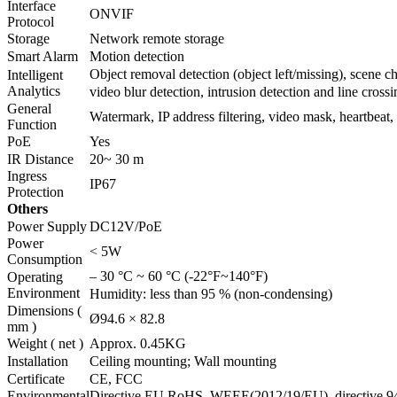
Interface
ONVIF
Protocol
Storage
Network remote storage
Smart Alarm
Motion detection
Object removal detection (object left/missing), scene c
Intelligent
Analytics
video blur detection, intrusion detection and line crossi
General
Watermark, IP address filtering, video mask, heartbeat, 
Function
PoE
Yes
IR Distance
20~ 30 m
Ingress
IP67
Protection
Others
Power Supply
DC12V/PoE
Power
< 5W
Consumption
– 30 °C ~ 60 °C (-22°F~140°F)
Operating
Environment
Humidity: less than 95 % (non-condensing)
Dimensions (
Ø94.6 × 82.8
mm )
Weight ( net )
Approx. 0.45KG
Installation
Ceiling mounting; Wall mounting
Certificate
CE, FCC
Environmental
Directive EU RoHS, WEEE(2012/19/EU), directive 9